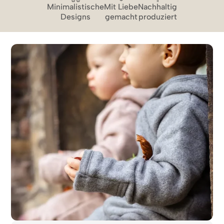
Minimalistische
Mit Liebe
Nachhaltig
Designs
gemacht
produziert