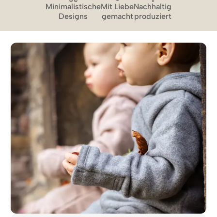
Minimalistische
Mit Liebe
Nachhaltig
Designs
gemacht
produziert