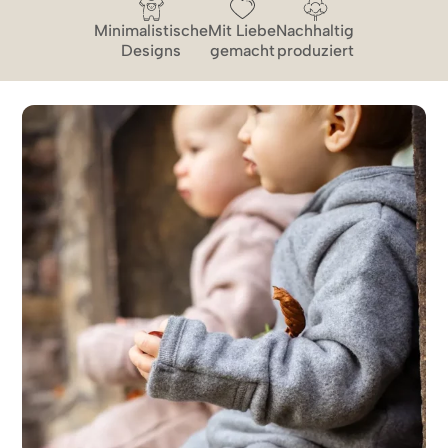
Minimalistische
Mit Liebe
Nachhaltig
Designs
gemacht
produziert