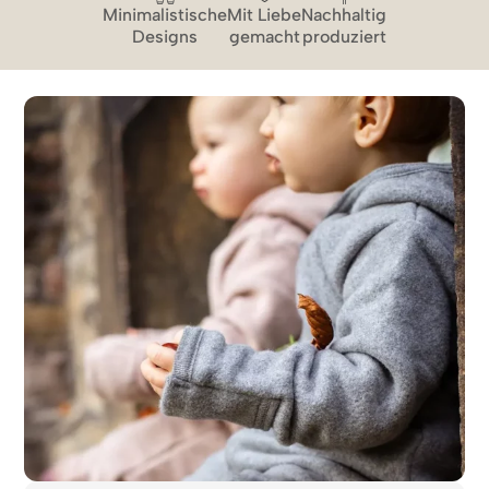
Minimalistische
Mit Liebe
Nachhaltig
Designs
gemacht
produziert