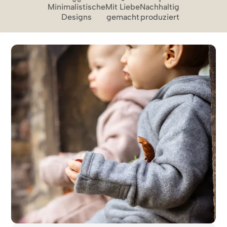
Minimalistische
Mit Liebe
Nachhaltig
Designs
gemacht
produziert