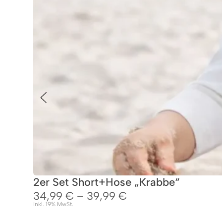
2er Set Short+Hose „Krabbe“
34,99
€
–
39,99
€
inkl. 19% MwSt.