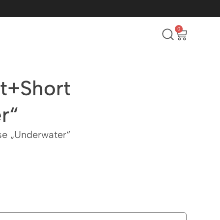
0
rt+Short
r“
se „Underwater“