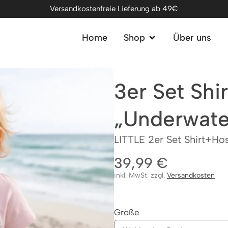
Versandkostenfreie Lieferung ab 49€
Home
Shop
Über uns
3er Set Shi
„Underwate
LITTLE 2er Set Shirt+Ho
39,99
€
inkl. MwSt. zzgl.
Versandkosten
Größe