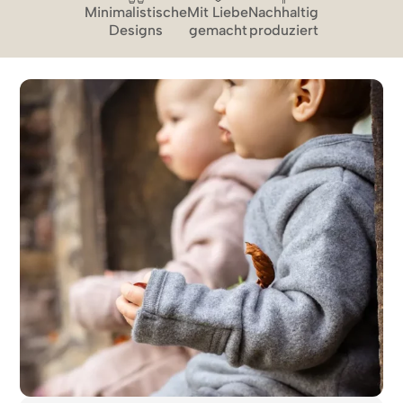
Minimalistische
Mit Liebe
Nachhaltig
Designs
gemacht
produziert