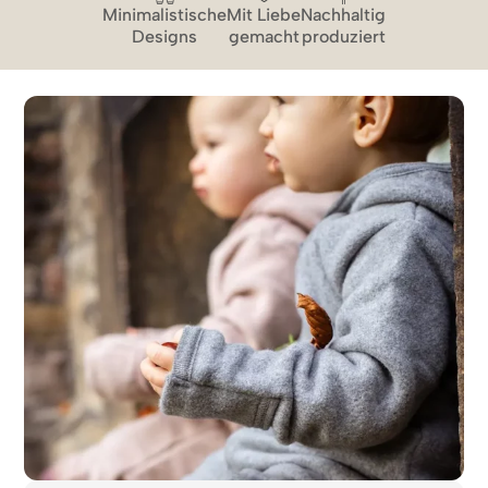
Minimalistische
Mit Liebe
Nachhaltig
Designs
gemacht
produziert